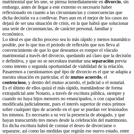
matrimonial que les une, se piensa inmediatamente en
divorcio
, sin
embargo, antes de llegar a este extremo es necesario haber
reflexionado en cuanto a las circunstancias y consecuencias que
dicha decisión va a conllevar. Pues aun en el mejor de los casos no
dejará de ser una situación de crisis, en la que habrá que solucionar
una serie de circunstancias, de carácter personal, familiar y
económico.
Lo ideal es que dicho proceso sea lo más rápido y menos traumático
posible, por lo que tras el periodo de reflexión que nos lleva al
convencimiento de que lo que deseamos es romper el vínculo
matrimonial a través del divorcio, quedando así claro que la decisión
e definitiva, y que no se necesitara tramitar una
separación
previa
como intento o segunda oportunidad de viabilidad de la relación.
Pasaremos a cuestionarnos qué tipo de divorcio es el que se adapta a
nuestra situación en particular, el de
mutuo acuerdo
, el
contencioso
, y dentro del mutuo acuerdo, el judicial o el notarial.
Es el último de ellos quizá el más rápido, tramitándose de forma
extrajudicial ante Notario, a través de escritura pública, siempre y
cuando no haya hijos menores no emancipados, o con capacidad
modificada judicialmente, pues el interés superior de estos primos
sobre cualquier tipo de acuerdo en el que se puedan ver lesionados
los mismos. Es necesario a su vez la presencia de abogado, y que
hayan transcurrido tres meses desde la celebración del matrimonio.
En dicha escritura habrá de constar el deseo de divorciarse o
separarse, así como las medidas que regirán ese nuevo estado, entre