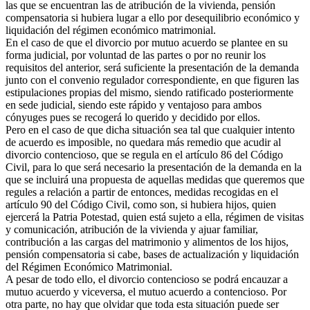
las que se encuentran las de atribución de la vivienda, pensión
compensatoria si hubiera lugar a ello por desequilibrio económico y
liquidación del régimen económico matrimonial.
En el caso de que el divorcio por mutuo acuerdo se plantee en su
forma judicial, por voluntad de las partes o por no reunir los
requisitos del anterior, será suficiente la presentación de la demanda
junto con el convenio regulador correspondiente, en que figuren las
estipulaciones propias del mismo, siendo ratificado posteriormente
en sede judicial, siendo este rápido y ventajoso para ambos
cónyuges pues se recogerá lo querido y decidido por ellos.
Pero en el caso de que dicha situación sea tal que cualquier intento
de acuerdo es imposible, no quedara más remedio que acudir al
divorcio contencioso, que se regula en el artículo 86 del Código
Civil, para lo que será necesario la presentación de la demanda en la
que se incluirá una propuesta de aquellas medidas que queremos que
regules a relación a partir de entonces, medidas recogidas en el
artículo 90 del Código Civil, como son, si hubiera hijos, quien
ejercerá la Patria Potestad, quien está sujeto a ella, régimen de visitas
y comunicación, atribución de la vivienda y ajuar familiar,
contribución a las cargas del matrimonio y alimentos de los hijos,
pensión compensatoria si cabe, bases de actualización y liquidación
del Régimen Económico Matrimonial.
A pesar de todo ello, el divorcio contencioso se podrá encauzar a
mutuo acuerdo y viceversa, el mutuo acuerdo a contencioso. Por
otra parte, no hay que olvidar que toda esta situación puede ser